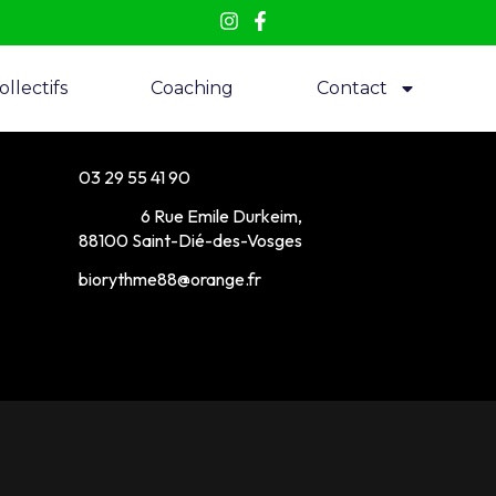
llectifs
Coaching
Contact
03 29 55 41 90
6 Rue Emile Durkeim,
88100 Saint-Dié-des-Vosges
biorythme88@orange.fr