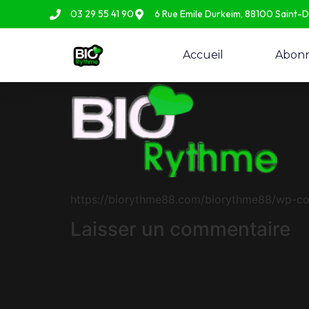
03 29 55 41 90
6 Rue Emile Durkeim, 88100 Saint-
Accueil
Abon
https://biorythme88.com/biorythme88/wp-c
Laisser un commentaire