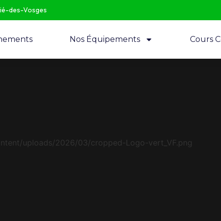
Dié-des-Vosges
nements
Nos Équipements
Cours Co
ontent/uploads/2026/03/cropped-Logo-vert_VF.png