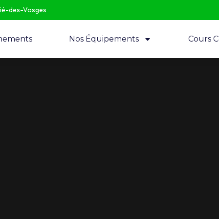
Dié-des-Vosges
nements
Nos Équipements
Cours Co