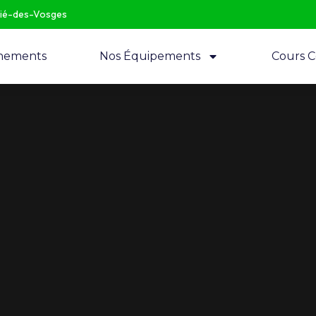
Dié-des-Vosges
nements
Nos Équipements
Cours Co