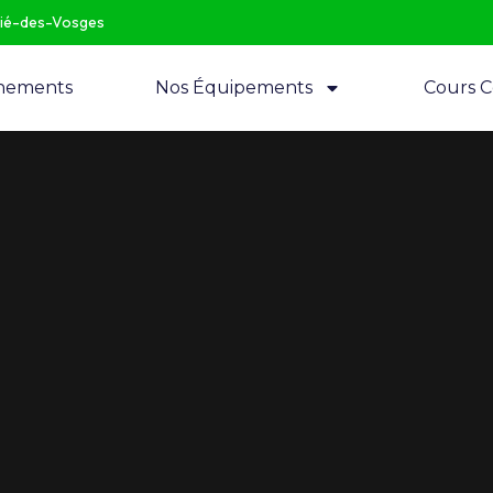
Dié-des-Vosges
nements
Nos Équipements
Cours Co