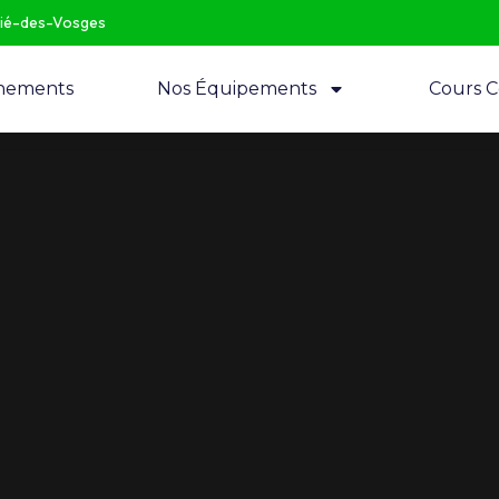
Dié-des-Vosges
nements
Nos Équipements
Cours Co